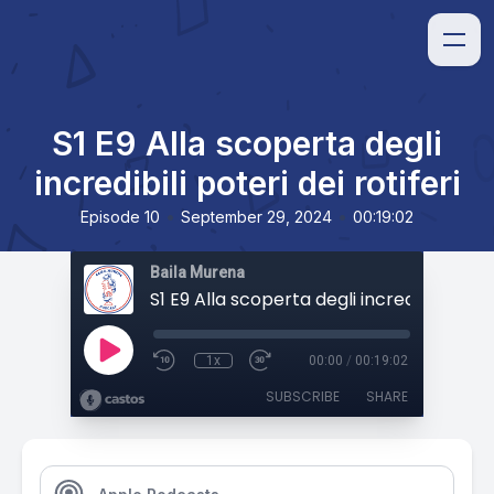
S1 E9 Alla scoperta degli
incredibili poteri dei rotiferi
•
•
Episode 10
September 29, 2024
00:19:02
Baila Murena
1x
00:00
/
00:19:02
SUBSCRIBE
SHARE