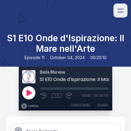
S1 E10 Onde d'Ispirazione: Il
Mare nell'Arte
•
•
Episode 11
October 04, 2024
00:20:10
Baila Murena
S1 E10 Onde d'Ispirazione: Il Mare nell'Ar
1x
00:00
/
00:20:10
SUBSCRIBE
SHARE