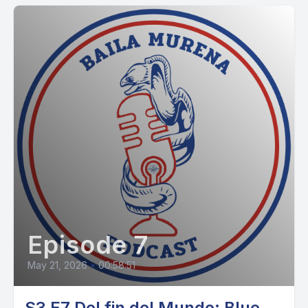
Episode 7
May 21, 2026
•
00:58:51
S3 E7 Del fin del Mundo: Blue