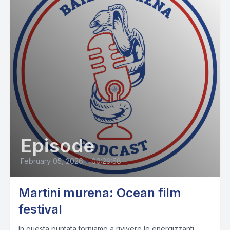
Episode
February 05, 2026
•
00:29:58
Martini murena: Ocean film
festival
In questa puntata torniamo a rivivere le energizzanti