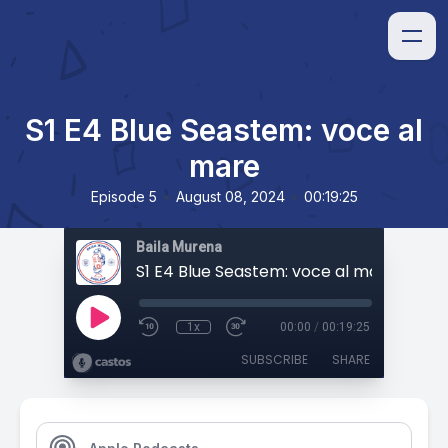
S1 E4 Blue Seastem: voce al
mare
•
•
Episode 5
August 08, 2024
00:19:25
Baila Murena
S1 E4 Blue Seastem: voce al mare
1x
00:00
/
00:19:25
SUBSCRIBE
SHARE