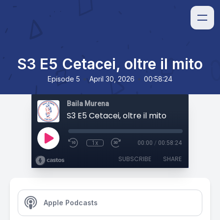
S3 E5 Cetacei, oltre il mito
•
•
Episode 5
April 30, 2026
00:58:24
Baila Murena
S3 E5 Cetacei, oltre il mito
1x
00:00
/
00:58:24
SUBSCRIBE
SHARE
Apple Podcasts